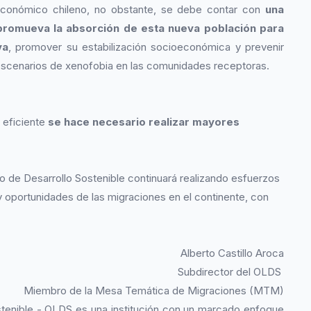
económico chileno, no obstante, se debe contar con
una
promueva la absorción de esta nueva población para
va
, promover su estabilización socioeconómica y prevenir
scenarios de xenofobia en las comunidades receptoras.
n eficiente
se hace necesario realizar mayores
 de Desarrollo Sostenible continuará realizando esfuerzos
 y oportunidades de las migraciones en el continente, con
Alberto Castillo Aroca
Subdirector del OLDS
Miembro de la Mesa Temática de Migraciones (MTM)
stenible - OLDS es una institución con un marcado enfoque